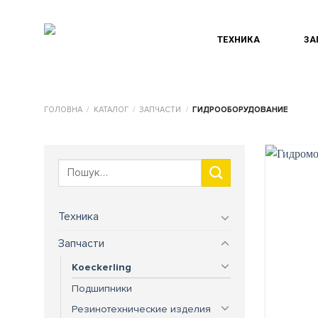
Skip
to
ТЕХНИКА
ЗА
content
ГОЛОВНА
/
КАТАЛОГ
/
ЗАПЧАСТИ
/
ГИДРООБОРУДОВАНИЕ
Шукати:
Техника
Запчасти
Koeckerling
Подшипники
Резинотехнические изделия