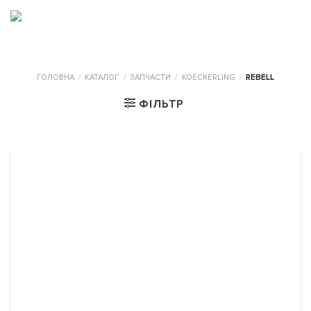
Skip
to
0
content
ГОЛОВНА
/
КАТАЛОГ
/
ЗАПЧАСТИ
/
KOECKERLING
/
REBELL
ФІЛЬТР