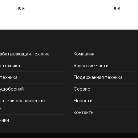
5
₴
5
₴
абатывающая техника
Компания
 техника
Запасные части
техника
Подержанная техника
 удобрений
Сервис
ватели органических
Новости
й
Контакты
чики