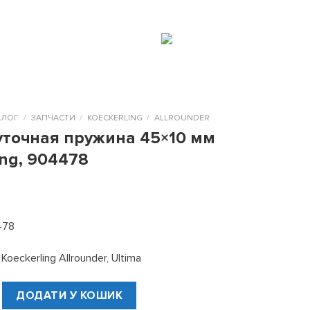
UA
|
RU
ОСТИ
КОНТАКТЫ
0
АЛОГ
/
ЗАПЧАСТИ
/
KOECKERLING
/
ALLROUNDER
точная пружина 45×10 мм
ing, 904478
478
oeckerling Allrounder, Ultima
 пружина 45x10 мм Koeckerling, 904478 кількість
ДОДАТИ У КОШИК