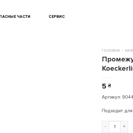
ПАСНЫЕ ЧАСТИ
СЕРВИС
КОМПАНИЯ
НОВ
ГОЛОВНА
/
КАТ
Промежу
Koeckerl
5
₴
Артикул: 904
Подходит для K
Промежуточная