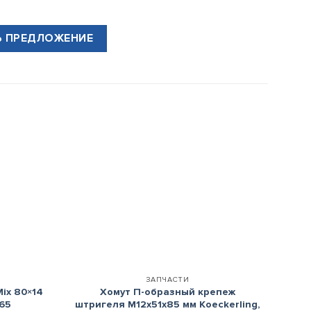
Ь ПРЕДЛОЖЕНИЕ
+
ЗАПЧАСТИ
ix 80×14
Хомут П-образный крепеж
065
штригеля М12х51х85 мм Koeckerling,