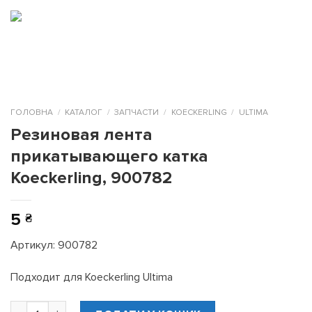
Skip
to
0
content
ГОЛОВНА
/
КАТАЛОГ
/
ЗАПЧАСТИ
/
KOECKERLING
/
ULTIMA
Резиновая лента
прикатывающего катка
Koeckerling, 900782
5
₴
Артикул: 900782
Подходит для Koeckerling Ultima
Резиновая лента прикатывающего катка Koeckerling, 9007