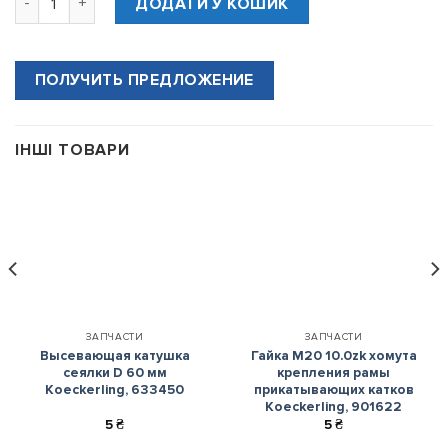
ДОДАТИ У КОШИК
ПОЛУЧИТЬ ПРЕДЛОЖЕНИЕ
ІНШІ ТОВАРИ
ЗАПЧАСТИ
ЗАПЧАСТИ
Высевающая катушка
Гайка М20 10.0zk хомута
сеялки D 60 мм
крепления рамы
Koeckerling, 633450
прикатывающих катков
Koeckerling, 901622
5
₴
5
₴